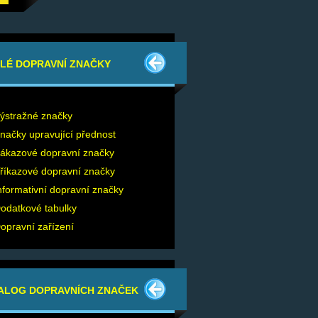
SLÉ DOPRAVNÍ ZNAČKY
ýstražné značky
načky upravující přednost
ákazové dopravní značky
říkazové dopravní značky
nformativní dopravní značky
odatkové tabulky
opravní zařízení
ALOG DOPRAVNÍCH ZNAČEK