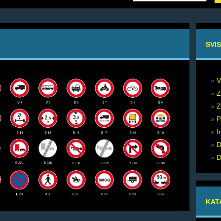
SVI
V
Z
Z
P
I
D
D
KAT